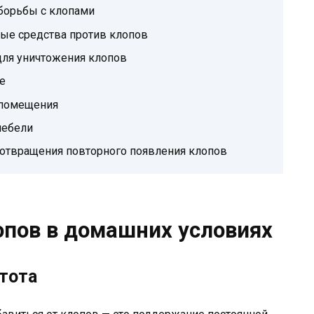
борьбы с клопами
ые средства против клопов
для уничтожения клопов
е
 помещения
мебели
отвращения повторного появления клопов
опов в домашних условиях
стота