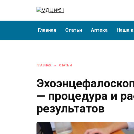
Перейти
к
содержанию
Главная
Статьи
Аптека
Наша к
ГЛАВНАЯ
»
СТАТЬИ
Эхоэнцефалоскоп
— процедура и р
результатов