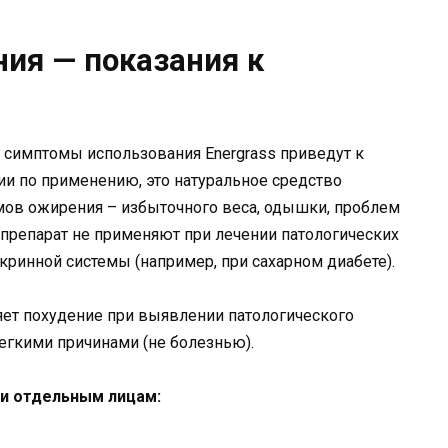
ния — показания к
ие симптомы использования Energrass приведут к
ии по применению, это натуральное средство
мов ожирения – избыточного веса, одышки, проблем
 препарат не применяют при лечении патологических
кринной системы (например, при сахарном диабете).
яет похудение при выявлении патологического
легкими причинами (не болезнью).
ки отдельным лицам: