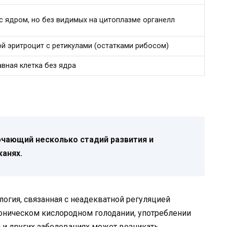
с ядром, но без видимых на цитоплазме органелл
й эритроцит с ретикулами (остатками рибосом)
вная клетка без ядра
чающий несколько стадий развития и
канях.
огия, связанная с неадекватной регуляцией
роническом кислородном голодании, употреблении
 и других заболеваниях может возникать