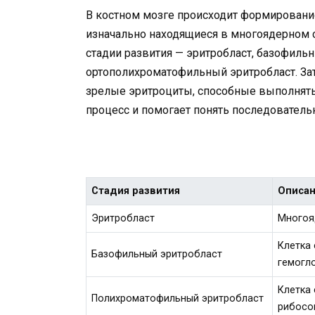
В костном мозге происходит формировани
изначально находящиеся в многоядерном 
стадии развития — эритробласт, базофиль
ортополихроматофильный эритробласт. Зат
зрелые эритроциты, способные выполнять
процесс и помогает понять последователь
Стадия развития
Описа
Эритробласт
Многоя
Клетка 
Базофильный эритробласт
гемогл
Клетка
Полихроматофильный эритробласт
рибосо