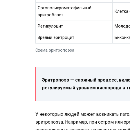
Ортополихроматофильный
Клетка 
эритробласт
Ретикулоцит
Молодо
Зрелый эритроцит
Биконка
Схема эритропоэза
Эритропоэз — сложный процесс, вклю
регулируемый уровнем кислорода в т
У некоторых людей может возникать патол
эритропоэза. Например, при остром или х
определенных лекарств, наличии опухолей