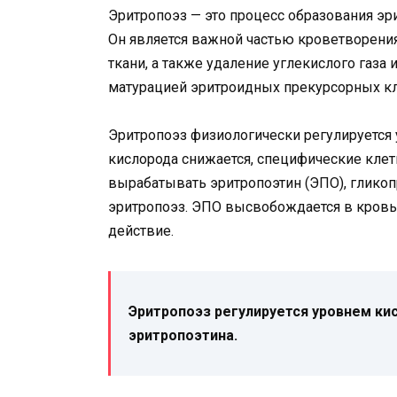
Эритропоэз — это процесс образования эр
Он является важной частью кроветворения
ткани, а также удаление углекислого газа 
матурацией эритроидных прекурсорных кл
Эритропоэз физиологически регулируется 
кислорода снижается, специфические клет
вырабатывать эритропоэтин (ЭПО), глико
эритропоэз. ЭПО высвобождается в кровь 
действие.
Эритропоэз регулируется уровнем ки
эритропоэтина.