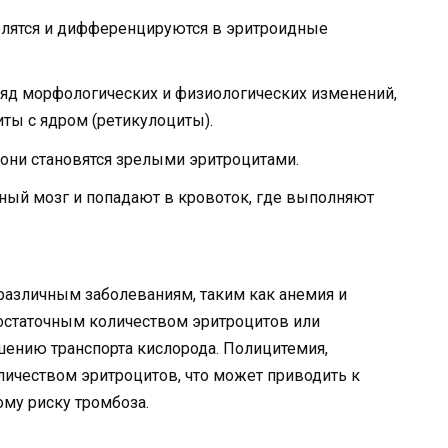
елятся и дифференцируются в эритроидные
яд морфологических и физиологических изменений,
иты с ядром (ретикулоциты).
 они становятся зрелыми эритроцитами.
ый мозг и попадают в кровоток, где выполняют
различным заболеваниям, таким как анемия и
достаточным количеством эритроцитов или
дшению транспорта кислорода. Полицитемия,
личеством эритроцитов, что может приводить к
му риску тромбоза.