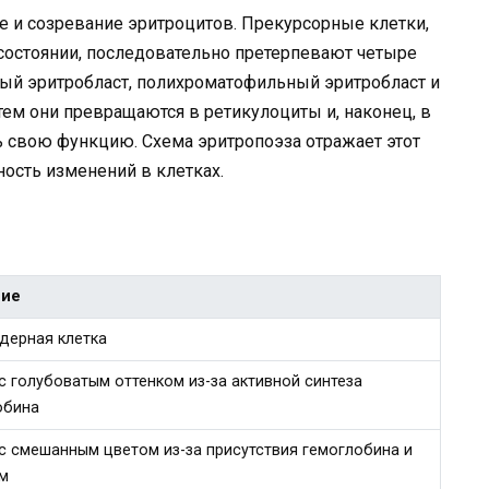
е и созревание эритроцитов. Прекурсорные клетки,
состоянии, последовательно претерпевают четыре
ный эритробласт, полихроматофильный эритробласт и
ем они превращаются в ретикулоциты и, наконец, в
 свою функцию. Схема эритропоэза отражает этот
ность изменений в клетках.
ние
дерная клетка
с голубоватым оттенком из-за активной синтеза
обина
 с смешанным цветом из-за присутствия гемоглобина и
м