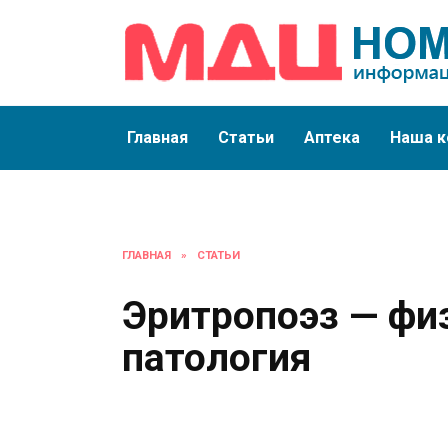
Перейти
к
содержанию
Главная
Статьи
Аптека
Наша к
ГЛАВНАЯ
»
СТАТЬИ
Эритропоэз — физ
патология