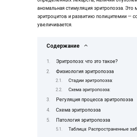
аномальная стимуляция эритропоэза. Это
эритроцитов и развитию полицитемии — со
увеличивается.
Содержание
Эритропоэз: что это такое?
Физиология эритропоэза
Стадии эритропоэза:
Схема эритропоэза:
Регуляция процесса эритропоэза
Схема эритропоэза
Патология эритропоэза
Таблица: Распространенные за