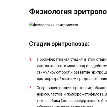
Физиология эритропо
Стадии эритропоэза:
Пролиферативная стадия: в этой стад
клеток костного мозга под воздейств
стимулируют рост и развитие эритроци
протоэритробласты — предшественник
Созревание стадии: протоэритроблас
нормобластов и полихроматофилов). В
гемоглобина (железосодержащего белк