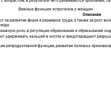
с возрастом, в результате чего развиваются проблемы, св
Важные функции эстрогенов у женщин
Описание
т за развитие форм и размеров груди, а также за рост во
иода.
важную роль в регуляции образования и обрасывания эндо
ют удерживать кальций в костях и предотвращают разруше
ии репродуктивной функции, развитии половых признаков