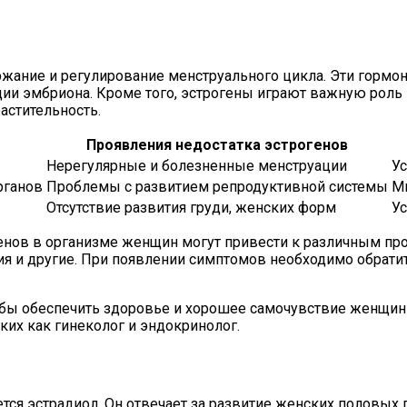
жание и регулирование менструального цикла. Эти гормон
ции эмбриона. Кроме того, эстрогены играют важную роль
астительность.
Проявления недостатка эстрогенов
Нерегулярные и болезненные менструации
У
рганов
Проблемы с развитием репродуктивной системы
М
Отсутствие развития груди, женских форм
У
генов в организме женщин могут привести к различным пр
 и другие. При появлении симптомов необходимо обратит
обы обеспечить здоровье и хорошее самочувствие женщин
ких как гинеколог и эндокринолог.
я эстрадиол. Он отвечает за развитие женских половых пр