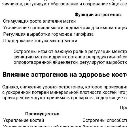
яичников, регулируют образование и созревание яйцекле
Функции эстрогенов:
Стимуляция роста эпителия матки
Увеличение проницаемости эндометрия для имплантаци
Регуляция выработки гормонов гипофиза
Поддержание тонуса мышц матки
Эстрогены играют важную роль в регуляции менструа
функцию матки и других органов репродуктивной с
оплодотворенной яйцеклетки, регулируют выработк
Влияние эстрогенов на здоровье кост
Однако, снижение уровня эстрогенов, которое происход
с ускоренной потерей минеральной плотности костей, чт
врачи рекомендуют принимать препараты, содержащие эс
Пре
Преимущество
Укрепление костей
Эстрогены способст
Увеличение минеральной плотности
Эстрогены способст