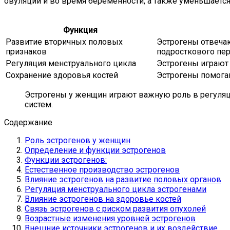
овуляции и во время беременности, а также уменьшается 
Функция
Развитие вторичных половых
Эстрогены отвечаю
признаков
подросткового пер
Регуляция менструального цикла
Эстрогены играют 
Сохранение здоровья костей
Эстрогены помога
Эстрогены у женщин играют важную роль в регуляц
систем.
Содержание
Роль эстрогенов у женщин
Определение и функции эстрогенов
Функции эстрогенов:
Естественное производство эстрогенов
Влияние эстрогенов на развитие половых органов
Регуляция менструального цикла эстрогенами
Влияние эстрогенов на здоровье костей
Связь эстрогенов с риском развития опухолей
Возрастные изменения уровней эстрогенов
Внешние источники эстрогенов и их воздействие