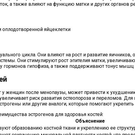
ток, а также влияют на функцию матки и других органов 
и оплодотворенной яйцеклетки
льного цикла. Они влияют на рост и развитие яичников, о
истемы. Они стимулируют рост эпителия матки, увеличива
у гормонов гипофиза, а также поддерживают тонус мышц 
ей
ит у женщин после менопаузы, может привести к ухудшени
о увеличивает риск развития остеопороза и переломов. Дл
трогены или другие аналоги, которые помогают укрепить 
имущества эстрогенов для здоровья костей:
Объяснение
вуют образованию костной ткани и укреплению ее структу
вуют сохранению минеральной плотности костей, что пред