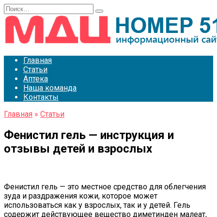
Перейти
Search
к
for:
содержанию
Главная
Статьи
Аптека
Наша команда
Контакты
Главная
»
Статьи
Фенистил гель — инструкция и
отзывы детей и взрослых
Фенистил гель — это местное средство для облегчения
зуда и раздражения кожи, которое может
использоваться как у взрослых, так и у детей. Гель
содержит действующее вещество диметинден малеат,