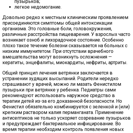
пузырьков;
легкое недомогание.
Довольно редко к местным клиническим проявлением
присоединяются симптомы общей интоксикации
организма. Это головные боли, головокружения,
различные расстройства пищеварения. У взрослых часто
возникает озноб и лихорадочное состояние. Особенно
плохо такое течение болезни сказывается на больных с
низким иммунитетом. При отсутствии врачебного
вмешательства могут возникнуть осложнения —
кератиты, энцефалиты, миокардиты, нефриты, артриты.
Общий принцип лечения ветрянки заключается в
устранении зудящих высыпаний. Родители нередко
спрашивают у врачей, можно ли мазать Фенистилом
пузырьки при ветрянке у ребенка. Педиатры сами
рекомендуют использовать наружное средство в
терапии детей из-за его доказанной безопасности. Но
Фенистил обязательно комбинируется с зеленкой и (или)
крепким раствором калия перманганата. Применение
антисептиков не только ускоряет созревание пузырьков
и предупреждает бактериальное инфицирование. Во
время терапии необходим контроль появления новых