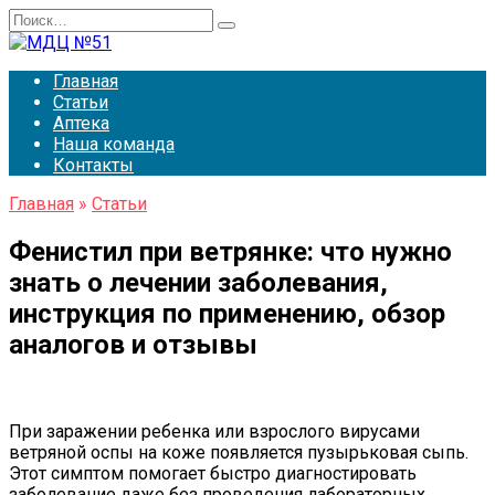
Перейти
Search
к
for:
содержанию
Главная
Статьи
Аптека
Наша команда
Контакты
Главная
»
Статьи
Фенистил при ветрянке: что нужно
знать о лечении заболевания,
инструкция по применению, обзор
аналогов и отзывы
При заражении ребенка или взрослого вирусами
ветряной оспы на коже появляется пузырьковая сыпь.
Этот симптом помогает быстро диагностировать
заболевание даже без проведения лабораторных