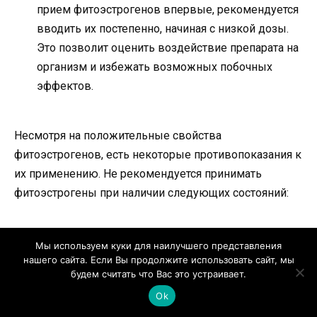
прием фитоэстрогенов впервые, рекомендуется
вводить их постепенно, начиная с низкой дозы.
Это позволит оценить воздействие препарата на
организм и избежать возможных побочных
эффектов.
Несмотря на положительные свойства
фитоэстрогенов, есть некоторые противопоказания к
их применению. Не рекомендуется принимать
фитоэстрогены при наличии следующих состояний:
Гормоноактивные опухоли.
При наличии
Мы используем куки для наилучшего представления
опухолей, зависящих от гормонального фона,
нашего сайта. Если Вы продолжите использовать сайт, мы
будем считать что Вас это устраивает.
применение фитоэстрогенов может
Ok
способствовать их росту.