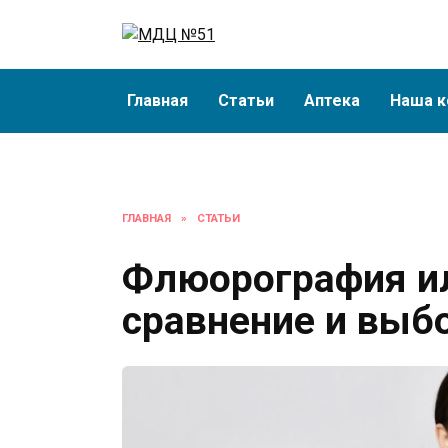
Перейти
к
содержанию
Главная
Статьи
Аптека
Наша к
ГЛАВНАЯ
»
СТАТЬИ
Флюорография ил
сравнение и выб