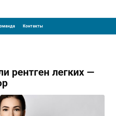
оманда
Контакты
и рентген легких —
ор