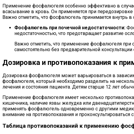
Применение фосфалюгеля особенно эффективно в случае 
всасывание в кровь. Он применяется при передозировке
Важно отметить, что фосфалюгель принимается внутрь в 
Фосфалюгель при почечной недостаточности:
Фос
недостаточностью, что предотвращает развитие осл
Важно отметить, что применение фосфалюгеля при 
самостоятельно без предварительной консультации
Дозировка и противопоказания к пр
Дозировка фосфалюгеля может варьироваться в зависимос
фосфалюгеля, который необходимо разделить на нескольк
лечения и состояния пациента. Детям старше 12 лет обыч
Применение фосфалюгеля имеет несколько противопоказа
кишечника, наличие язвы желудка или двенадцатиперстно
применять фосфалюгель одновременно с другими медика
внимание на противопоказания и проконсультироваться с
Таблица противопоказаний к применению фос