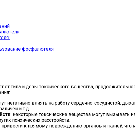
ений
фалюгеля
еля:
льзование фосфалюгеля
ят от типа и дозы токсического вещества, продолжительн
ния:
гут негативно влиять на работу сердечно-сосудистой, дыха
аличей и т.д.
ойств
: некоторые токсические вещества могут вызывать из
ругих психических расстройств.
 привести к прямому повреждению органов и тканей, что 