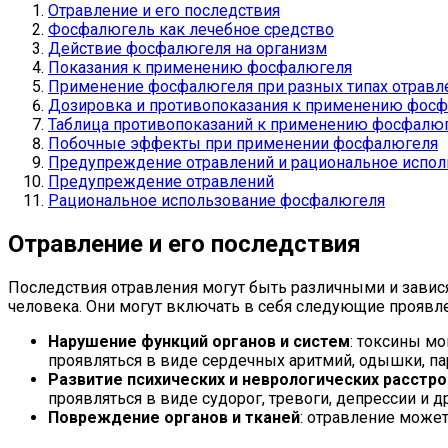
Отравление и его последствия
Фосфалюгель как лечебное средство
Действие фосфалюгеля на организм
Показания к применению фосфалюгеля
Применение фосфалюгеля при разных типах отравл
Дозировка и противопоказания к применению фос
Таблица противопоказаний к применению фосфалюг
Побочные эффекты при применении фосфалюгеля
Предупреждение отравлений и рациональное испо
Предупреждение отравлений
Рациональное использование фосфалюгеля
Отравление и его последствия
Последствия отравления могут быть различными и завис
человека. Они могут включать в себя следующие проявле
Нарушение функций органов и систем
: токсины мо
проявляться в виде сердечных аритмий, одышки, пар
Развитие психических и неврологических расстр
проявляться в виде судорог, тревоги, депрессии и д
Повреждение органов и тканей
: отравление может