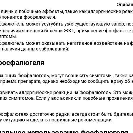
Описа
зличные побочные эффекты, такие как аллергические реак
мпонентов фосфалюгеля.
сфалюгель может усугубить уже существующую запор, поэт
и наличии язвенной болезни ЖКТ, применение фосфалюгел
мптомы.
сфалюгель может оказывать негативное воздействие на ф
 наличии данных заболеваний.
фосфалюгеля
ающих фосфалюгель, могут возникать симптомы, такие как 
риема препарата, однако необходимо сообщить врачу об э
звивать аллергические реакции на фосфалюгель. Это може
ских симптомов. Если у вас возникли подобные проявления
фосфалюгеля достаточно редки, всегда стоит быть бдите
у ситуацию и сделать правильные рекомендации.
нальное использование фосфалюгеля