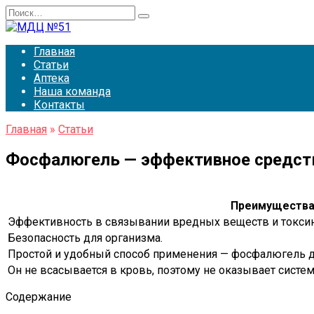
Перейти
Search
к
for:
содержанию
Главная
Статьи
Аптека
Наша команда
Контакты
Главная
»
Статьи
Фосфалюгель — эффективное средств
Преимущества
Эффективность в связывании вредных веществ и токси
Безопасность для организма.
Простой и удобный способ применения — фосфалюгель до
Он не всасывается в кровь, поэтому не оказывает систе
Содержание