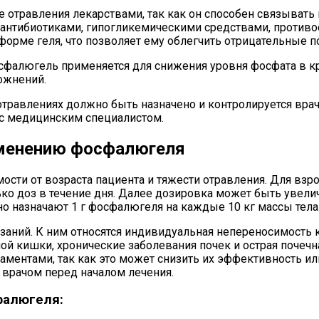
отравления лекарствами, так как он способен связывать
 антибиотиками, гипогликемическими средствами, против
форме геля, что позволяет ему облегчить отрицательные 
фалюгель применяется для снижения уровня фосфата в кр
ожнений.
отравлениях должно быть назначено и контролируется вр
 с медицинским специалистом.
именению фосфалюгеля
ти от возраста пациента и тяжести отравления. Для взро
о доз в течение дня. Далее дозировка может быть увеличе
но назначают 1 г фосфалюгеля на каждые 10 кг массы тела
ний. К ним относятся индивидуальная непереносимость ко
й кишки, хронические заболевания почек и острая почечна
ментами, так как это может снизить их эффективность и
 врачом перед началом лечения.
фалюгеля: