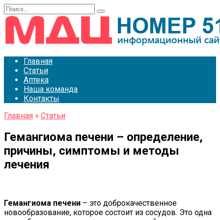
Перейти
Search
к
for:
содержанию
Главная
Статьи
Аптека
Наша команда
Контакты
Главная
»
Статьи
Гемангиома печени – определение,
причины, симптомы и методы
лечения
Гемангиома печени
– это доброкачественное
новообразование, которое состоит из сосудов. Это одна