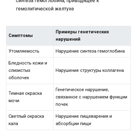
синтеза гемоглобина, приводящее к
гемолитической желтухе
Примеры генетических
Симптомы
нарушений
Утомляемость
Нарушение синтеза гемоглобина
Бледность кожи и
слизистых
Нарушение структуры коллагена
оболочек
Генетическое нарушение,
Темная окраска
связанное с нарушением функции
мочи
почек
Светлый окраска
Нарушение пищеварения и
кала
абсорбции пищи