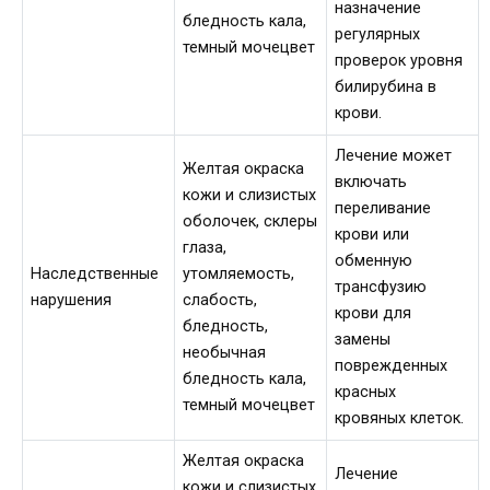
назначение
бледность кала,
регулярных
темный мочецвет
проверок уровня
билирубина в
крови.
Лечение может
Желтая окраска
включать
кожи и слизистых
переливание
оболочек, склеры
крови или
глаза,
обменную
Наследственные
утомляемость,
трансфузию
нарушения
слабость,
крови для
бледность,
замены
необычная
поврежденных
бледность кала,
красных
темный мочецвет
кровяных клеток.
Желтая окраска
Лечение
кожи и слизистых