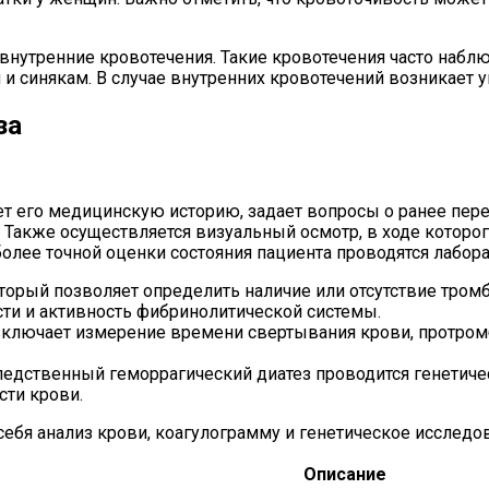
нутренние кровотечения. Такие кровотечения часто наблю
 и синякам. В случае внутренних кровотечений возникает 
за
ет его медицинскую историю, задает вопросы о ранее пер
 Также осуществляется визуальный осмотр, в ходе которо
более точной оценки состояния пациента проводятся лабор
торый позволяет определить наличие или отсутствие тромб
ти и активность фибринолитической системы.
включает измерение времени свертывания крови, протром
ледственный геморрагический диатез проводится генетиче
ти крови.
себя анализ крови, коагулограмму и генетическое исследо
Описание