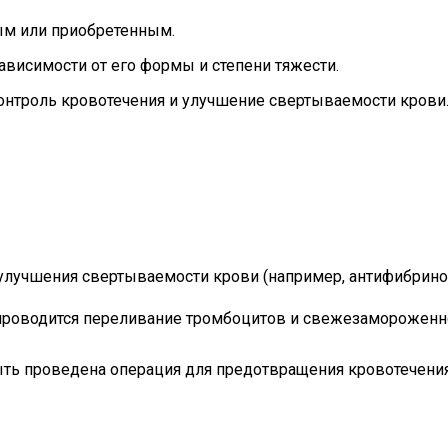
ым или приобретенным.
висимости от его формы и степени тяжести.
онтроль кровотечения и улучшение свертываемости крови
улучшения свертываемости крови (например, антифибринол
 проводится переливание тромбоцитов и свежезамороже
ть проведена операция для предотвращения кровотечения,