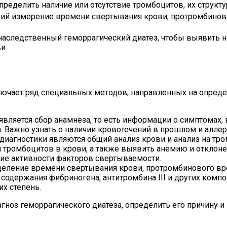
ределить наличие или отсутствие тромбоцитов, их структ
й измерение времени свертывания крови, протромбиново
наследственный геморрагический диатез, чтобы выявить н
ви
лючает ряд специальных методов, направленных на опред
вляется сбор анамнеза, то есть информации о симптомах,
. Важно узнать о наличии кровотечений в прошлом и аллер
диагностики являются общий анализ крови и анализ на тр
и тромбоцитов в крови, а также выявить анемию и отклоне
ие активности факторов свертываемости.
деление времени свертывания крови, протромбинового вре
содержания фибриногена, антитромбина III и других комп
х степень.
ноз геморрагического диатеза, определить его причину и