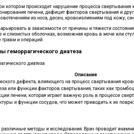
 при котором происходит нарушение процесса свертывания
нирования печени, дефицит факторов свертывания и други
овотечениям из носа, десен, кровоизлияниям под кожу, с
варьировать в зависимости от причины и тяжести состоян
е и слизистых оболочках, возможная кровь в моче или сту
 травм и операций.
ны геморрагического диатеза
Описание
ческого дефекта, влияющего на процесс свертывания кров
еза или функции факторов свертывания, таких как тромбо
ции печени, которая играет важную роль в процессе свер
ктуры и функции сосудов, что может приводить к их пов
 различные методы и исследования. Врач проводит анамне