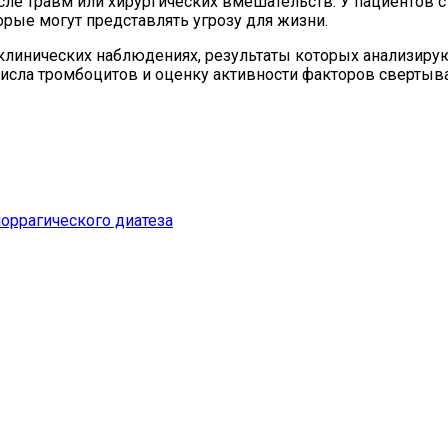
е травм или хирургических вмешательств. У пациентов с
орые могут представлять угрозу для жизни.
 клинических наблюдениях, результаты которых анализиру
исла тромбоцитов и оценку активности факторов свертыва
оррагического диатеза