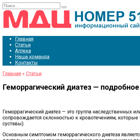
Перейти
Search
к
for:
содержанию
Главная
Статьи
Аптека
Наша команда
Контакты
Главная
»
Статьи
Геморрагический диатез — подробное
Геморрагический диатез — это группа наследственных и
сопровождается склонностью к кровотечениям, которые м
суставы).
Основным симптомом геморрагического диатеза является