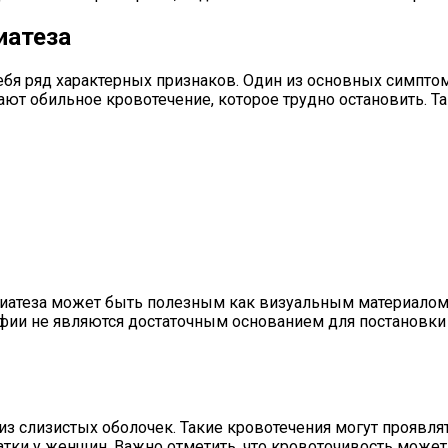
иатеза
бя ряд характерных признаков. Один из основных симптом
т обильное кровотечение, которое трудно остановить. Т
диатеза может быть полезным как визуальным материалом
рафии не являются достаточным основанием для постановки
з слизистых оболочек. Такие кровотечения могут проявля
матки у женщин. Важно отметить, что кровоточивость мож