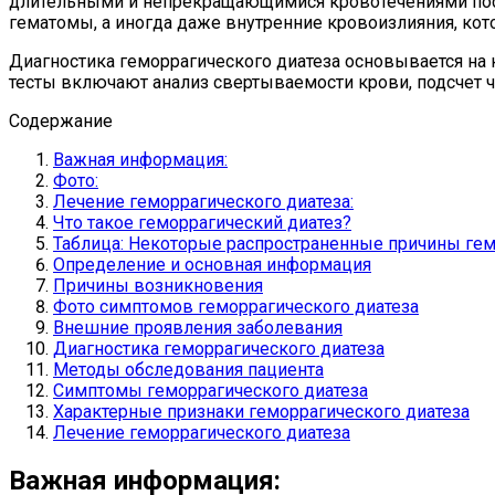
длительными и непрекращающимися кровотечениями посл
гематомы, а иногда даже внутренние кровоизлияния, кот
Диагностика геморрагического диатеза основывается на
тесты включают анализ свертываемости крови, подсчет ч
Содержание
Важная информация:
Фото:
Лечение геморрагического диатеза:
Что такое геморрагический диатез?
Таблица: Некоторые распространенные причины гем
Определение и основная информация
Причины возникновения
Фото симптомов геморрагического диатеза
Внешние проявления заболевания
Диагностика геморрагического диатеза
Методы обследования пациента
Симптомы геморрагического диатеза
Характерные признаки геморрагического диатеза
Лечение геморрагического диатеза
Важная информация: