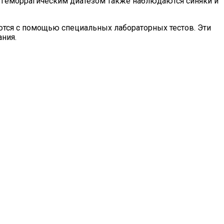
 геморрагическим диатезом также наблюдаются синяки и
ются с помощью специальных лабораторных тестов. Эти
ния.