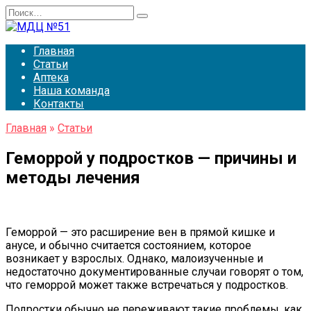
Перейти
Search
к
for:
содержанию
Главная
Статьи
Аптека
Наша команда
Контакты
Главная
»
Статьи
Геморрой у подростков — причины и
методы лечения
Геморрой — это расширение вен в прямой кишке и
анусе, и обычно считается состоянием, которое
возникает у взрослых. Однако, малоизученные и
недостаточно документированные случаи говорят о том,
что геморрой может также встречаться у подростков.
Подростки обычно не переживают такие проблемы, как