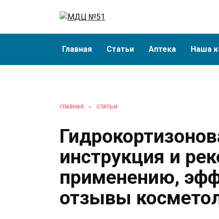
Перейти
к
содержанию
Главная
Статьи
Аптека
Наша к
ГЛАВНАЯ
»
СТАТЬИ
Гидрокортизонов
инструкция и ре
применению, эфф
отзывы космето