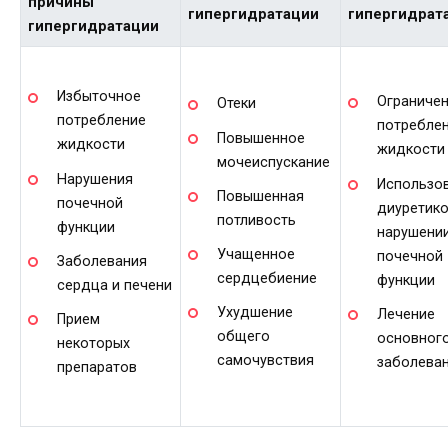
причины
гипергидратации
гипергидрат
гипергидратации
Избыточное
Ограниче
Отеки
потребление
потребле
Повышенное
жидкости
жидкости
мочеиспускание
Нарушения
Использо
Повышенная
почечной
диуретико
потливость
функции
нарушени
Учащенное
почечной
Заболевания
сердцебиение
функции
сердца и печени
Ухудшение
Лечение
Прием
общего
основног
некоторых
самочувствия
заболева
препаратов