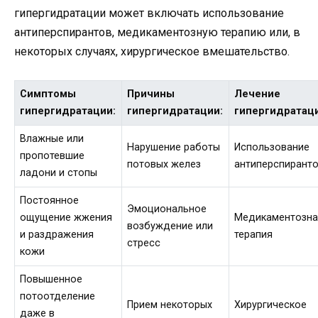
гипергидратации может включать использование
антиперспирантов, медикаментозную терапию или, в
некоторых случаях, хирургическое вмешательство.
Симптомы
Причины
Лечение
гипергидратации:
гипергидратации:
гипергидратац
Влажные или
Нарушение работы
Использование
пропотевшие
потовых желез
антиперспирант
ладони и стопы
Постоянное
Эмоциональное
ощущение жжения
Медикаментозна
возбуждение или
и раздражения
терапия
стресс
кожи
Повышенное
потоотделение
Прием некоторых
Хирургическое
даже в