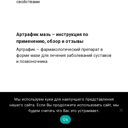
свойствами.
Артрафик мазь – инструкция по
применению, обзор и отзывы
Артрафик — фармакологический препарат в
форме мази для лечения заболеваний суставов
и позвоночника.
Диклофенак при остеохондрозе:
Мы используем куки для наилучшего представления
эффективность, подробная инструкция и
нашего сайта. Если Вы продолжите использовать сайт, мы
показания к применению, обзор аналогов
будем считать что Вас это устраивает.
и отзывы
Ok
Остеохондроз относится к хроническим