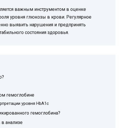
вляется важным инструментом в оценке
роля уровня глюкозы в крови. Регулярное
нно выявить нарушения и предпринять
абильного состояния здоровья.
о?
ом гемоглобине
ерпретации уровня HbA1c
икированного гемоглобина?
 в анализе