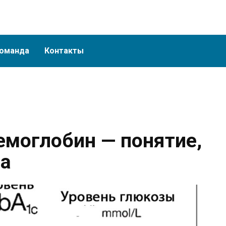
оманда
Контакты
емоглобин — понятие,
ма