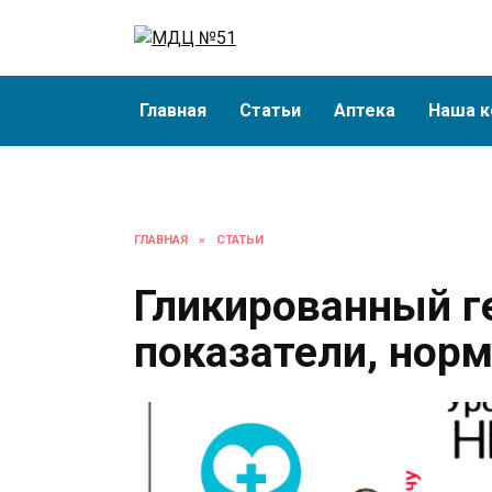
Перейти
к
содержанию
Главная
Статьи
Аптека
Наша к
ГЛАВНАЯ
»
СТАТЬИ
Гликированный г
показатели, нор