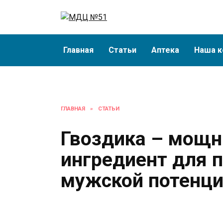
Перейти
к
содержанию
Главная
Статьи
Аптека
Наша к
ГЛАВНАЯ
»
СТАТЬИ
Гвоздика – мощ
ингредиент для 
мужской потенц