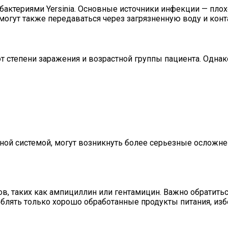
бактериями Yersinia. Основные источники инфекции — пло
 могут также передаваться через загрязненную воду и ко
от степени заражения и возрастной группы пациента. Одн
ной системой, могут возникнуть более серьезные осложнен
, таких как ампициллин или гентамицин. Важно обратиться
еблять только хорошо обработанные продукты питания, из