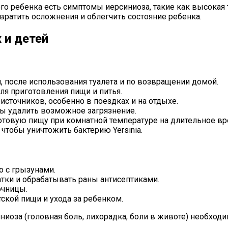
о ребенка есть симптомы иерсиниоза, такие как высокая т
вратить осложнения и облегчить состояние ребенка.
 и детей
 после использования туалета и по возвращении домой.
ля приготовления пищи и питья.
сточников, особенно в поездках и на отдыхе.
бы удалить возможное загрязнение.
отовую пищу при комнатной температуре на длительное вр
 чтобы уничтожить бактерию Yersinia.
о с грызунами.
атки и обрабатывать раны антисептиками.
очницы.
ской пищи и ухода за ребенком.
иоза (головная боль, лихорадка, боли в животе) необходи