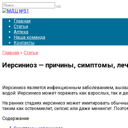
Перейти
Search
к
for:
содержанию
Главная
Статьи
Аптека
Наша команда
Контакты
Главная
»
Статьи
Иерсиниоз — причины, симптомы, ле
Иерсиниоз является инфекционным заболеванием, вызванны
водой. Иерсиниоз может поражать как взрослых, так и д
На ранних стадиях иерсиниоз может имитировать обычные
таким как остеомиелит, сепсис или даже менингит. Поэт
Содержание