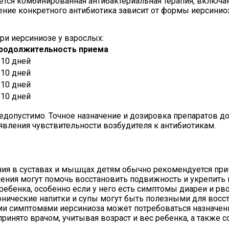
тся комбинированная антибактериальная терапия, включа
ние конкретного антибиотика зависит от формы иерсиниоза
ри иерсиниозе у взрослых:
родолжительность приема
-10 дней
-10 дней
-10 дней
-10 дней
недопустимо. Точное назначение и дозировка препаратов
вления чувствительности возбудителя к антибиотикам.
ния в суставах и мышцах детям обычно рекомендуется пр
жнения могут помочь восстановить подвижность и укрепит
ребенка, особенно если у него есть симптомы диареи и р
нические напитки и супы могут быть полезными для восст
ми симптомами иерсиниоза может потребоваться назначен
инято врачом, учитывая возраст и вес ребенка, а также 