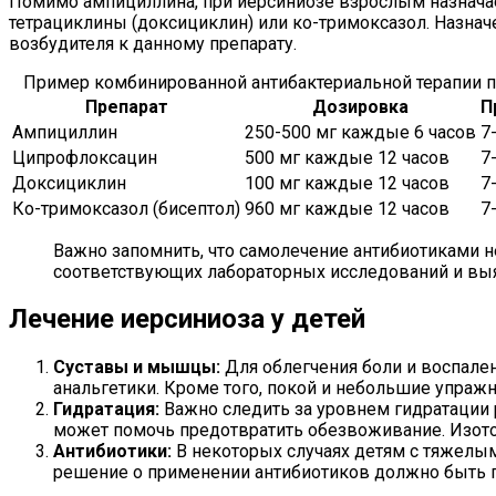
Помимо ампициллина, при иерсиниозе взрослым назначае
тетрациклины (доксициклин) или ко-тримоксазол. Назначе
возбудителя к данному препарату.
Пример комбинированной антибактериальной терапии п
Препарат
Дозировка
П
Ампициллин
250-500 мг каждые 6 часов
7
Ципрофлоксацин
500 мг каждые 12 часов
7
Доксициклин
100 мг каждые 12 часов
7
Ко-тримоксазол (бисептол)
960 мг каждые 12 часов
7
Важно запомнить, что самолечение антибиотиками 
соответствующих лабораторных исследований и выя
Лечение иерсиниоза у детей
Суставы и мышцы:
Для облегчения боли и воспале
анальгетики. Кроме того, покой и небольшие упра
Гидратация:
Важно следить за уровнем гидратации 
может помочь предотвратить обезвоживание. Изото
Антибиотики:
В некоторых случаях детям с тяжелы
решение о применении антибиотиков должно быть пр