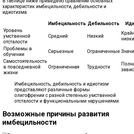
В таблице ниже приведено сравнение основных
характеристик имбецильности, дебильности и
идиотизма:
Имбецильность
Дебильность
Ид
Уровень
Край
умственной
Средний
Низкий
низк
отсталости
Проблемы в
Серьезные
Ограниченные
Знач
обучении
Самостоятельность
Полн
в повседневной
Ограниченная
Трудности
зави
жизни
Имбецильность, дебильность и идиотизм
представляют различные формы
олигофрении с разной степенью умственной
отсталости и функциональными нарушениями.
Возможные причины развития
имбецильности