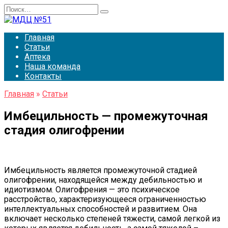
Перейти
Search
к
for:
содержанию
Главная
Статьи
Аптека
Наша команда
Контакты
Главная
»
Статьи
Имбецильность — промежуточная
стадия олигофрении
Имбецильность является промежуточной стадией
олигофрении, находящейся между дебильностью и
идиотизмом. Олигофрения — это психическое
расстройство, характеризующееся ограниченностью
интеллектуальных способностей и развитием. Она
включает несколько степеней тяжести, самой легкой из