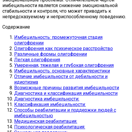
имбецильности является снижение эмоциональной
стабильности и контроля, что может приводить к
непредсказуемому и неприспособленному поведению.
Содержание
Имбецильность: промежуточная стадия
олигофрении
Олигофрения как психическое расстройство
Различные формы олигофрении
Легкая олигофрения
Умеренная, тяжелая и глубокая олигофрения
Имбецильность: основные характеристики
Отличие имбецильности от дебильности и
идиотизма
Возможные причины развития имбецильности
Диагностика и классификация имбецильности
Диагностика имбецильности:
Классификация имбецильности:
Способы реабилитации и поддержки людей с
имбецильностью
Медицинская реабилитация:
Психологическая реабилитация: