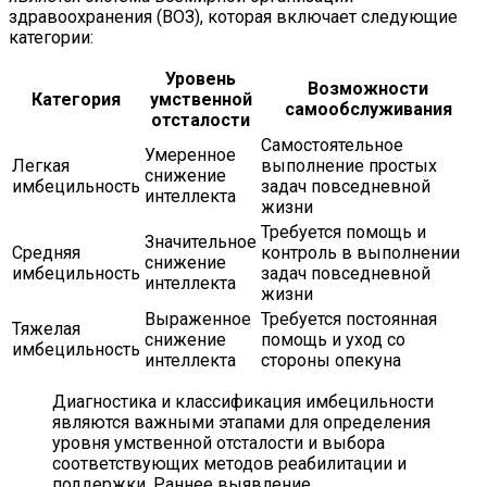
здравоохранения (ВОЗ), которая включает следующие
категории:
Уровень
Возможности
Категория
умственной
самообслуживания
отсталости
Самостоятельное
Умеренное
Легкая
выполнение простых
снижение
имбецильность
задач повседневной
интеллекта
жизни
Требуется помощь и
Значительное
Средняя
контроль в выполнении
снижение
имбецильность
задач повседневной
интеллекта
жизни
Выраженное
Требуется постоянная
Тяжелая
снижение
помощь и уход со
имбецильность
интеллекта
стороны опекуна
Диагностика и классификация имбецильности
являются важными этапами для определения
уровня умственной отсталости и выбора
соответствующих методов реабилитации и
поддержки. Раннее выявление