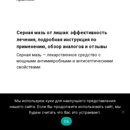
Серная мазь от лишая: эффективность
лечения, подробная инструкция по
применению, обзор аналогов и отзывы
Серная мазь — лекарственное средство с
мощными антимикробными и антисептическими
свойствами.
Артрафик мазь – инструкция по
Мы используем куки для наилучшего представления
нашего сайта. Если Вы продолжите использовать сайт, мы
применению, обзор и отзывы
будем считать что Вас это устраивает.
Артрафик — фармакологический препарат в
Ok
форме мази для лечения заболеваний суставов
и позвоночника.