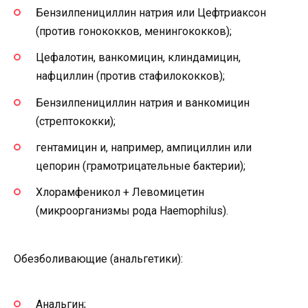
Бензилпенициллин натрия или Цефтриаксон
(против гонококков, менингококков);
Цефалотин, ванкомицин, клиндамицин,
нафциллин (против стафилококков);
Бензилпенициллин натрия и ванкомицин
(стрептококки);
гентамицин и, например, ампициллин или
цепорин (грамотрицательные бактерии);
Хлорамфеникол + Левомицетин
(микроорганизмы рода Haemophilus).
Обезболивающие (анальгетики):
Анальгин;