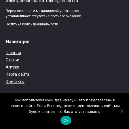
Электронная почта: office@mdc51.ru
Перед оказанием медицинской услуги врач
устанавливает отсутствие противопоказаний.
Политика конфиденциальности
Навигация
Главная
Статьи
Аптека
Карта сайта
Контакты
© 2026
Медико-диагностический центр (МДЦ) №51
-
Мы используем куки для наилучшего представления
нашего сайта. Если Вы продолжите использовать сайт, мы
Информационный сайт.
будем считать что Вас это устраивает.
Обращаем ваше внимание на то, что данный интернет-
сайт носит исключительно информационный характер.
Ok
Не занимайтесь самолечением. При первых признаках