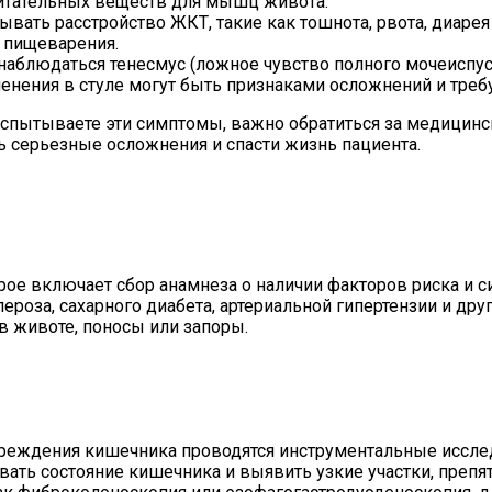
питательных веществ для мышц живота.
ть расстройство ЖКТ, такие как тошнота, рвота, диарея
 пищеварения.
блюдаться тенесмус (ложное чувство полного мочеиспуск
менения в стуле могут быть признаками осложнений и тре
 испытываете эти симптомы, важно обратиться за медици
ь серьезные осложнения и спасти жизнь пациента.
рое включает сбор анамнеза о наличии факторов риска и 
ероза, сахарного диабета, артериальной гипертензии и др
в животе, поносы или запоры.
реждения кишечника проводятся инструментальные исследо
вать состояние кишечника и выявить узкие участки, пре