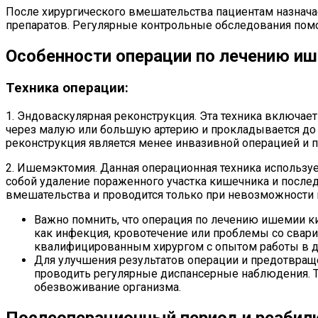
После хирургического вмешательства пациентам назнача
препаратов. Регулярные контрольные обследования пом
Особенности операции по лечению и
Техника операции:
1. Эндоваскулярная реконструкция. Эта техника включае
через малую или большую артерию и прокладывается до м
реконструкция является менее инвазивной операцией и п
2. Ишемэктомия. Данная операционная техника использу
собой удаление пораженного участка кишечника и после
вмешательства и проводится только при невозможности 
Важно помнить, что операция по лечению ишемии 
как инфекция, кровотечение или проблемы со свар
квалифицированным хирургом с опытом работы в д
Для улучшения результатов операции и предотвращ
проводить регулярные диспансерные наблюдения. Та
обезвоживание организма.
Послеоперационный период и реабил