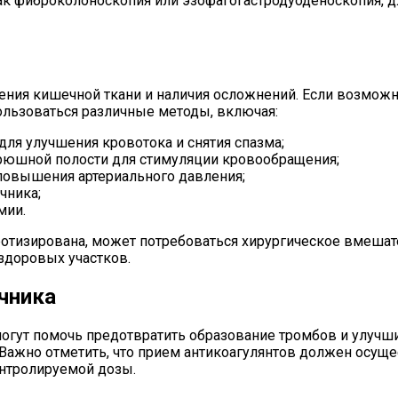
ак фиброколоноскопия или эзофагогастродуоденоскопия, д
ния кишечной ткани и наличия осложнений. Если возможно
ользоваться различные методы, включая:
ля улучшения кровотока и снятия спазма;
рюшной полости для стимуляции кровообращения;
повышения артериального давления;
чника;
мии.
кротизирована, может потребоваться хирургическое вмеша
здоровых участков.
чника
могут помочь предотвратить образование тромбов и улучш
Важно отметить, что прием антикоагулянтов должен осуще
нтролируемой дозы.