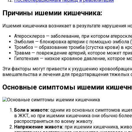
Послеоперационный период и реабилитация
Причины ишемии кишечника:
Ишемия кишечника возникает в результате нарушения но
Атеросклероз — заболевание, при котором атероскл
Эмболия — блокировка артерии с помощью эмбола (т
Тромбоз — образование тромба (сгустка крови) в к
Травма — повреждение артерий, которое может при
Гипотензия — низкое кровяное давление, которое 
Эти факторы могут привести к ухудшению кровообраще
вмешательства и лечения для предотвращения тяжелых о
Основные симптомы ишемии кишечн
Боли в животе:
одним из основных симптомов ишем
в ЖКТ, но при ишемии кишечника они обычно более
распространяться по всему животу.
Напряжение живота:
при ишемии кишечника, живот