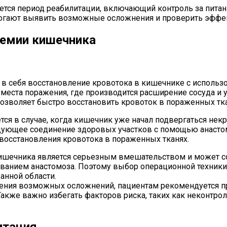
ется период реабилитации, включающий контроль за пита
огают выявить возможные осложнения и проверить эффе
шемии кишечника
т в себя восстановление кровотока в кишечнике с использ
еста поражения, где производится расширение сосуда и у
озволяет быстро восстановить кровоток в пораженных тка
ется в случае, когда кишечник уже начал подвергаться н
дующее соединение здоровых участков с помощью анастомо
восстановления кровотока в пораженных тканях.
кишечника является серьезным вмешательством и может 
иванием анастомоза. Поэтому выбор операционной техник
анной области.
ения возможных осложнений, пациентам рекомендуется п
кже важно избегать факторов риска, таких как неконтроли
итация