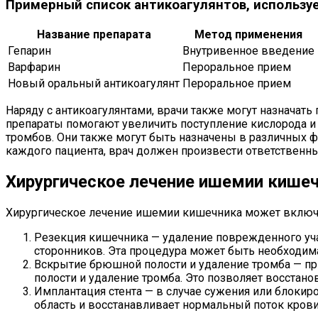
Примерный список антикоагулянтов, использу
Название препарата
Метод применения
Гепарин
Внутривенное введение
Варфарин
Пероральное прием
Новый оральный антикоагулянт
Пероральное прием
Наряду с антикоагулянтами, врачи также могут назнача
препараты помогают увеличить поступление кислорода и
тромбов. Они также могут быть назначены в различных ф
каждого пациента, врач должен произвести ответственн
Хирургическое лечение ишемии кише
Хирургическое лечение ишемии кишечника может включа
Резекция кишечника — удаление поврежденного уч
сторонников. Эта процедура может быть необходима
Вскрытие брюшной полости и удаление тромба — пр
полости и удаление тромба. Это позволяет восста
Имплантация стента — в случае сужения или блоки
область и восстанавливает нормальный поток крови