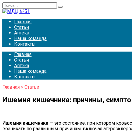
Перейти
Search
к
for:
содержанию
Главная
Статьи
Аптека
Наша команда
Контакты
Главная
Статьи
Аптека
Наша команда
Контакты
Главная
»
Статьи
Ишемия кишечника: причины, симпто
Ишемия кишечника
— это состояние, при котором крово
возникать по различным причинам, включая атеросклероз,