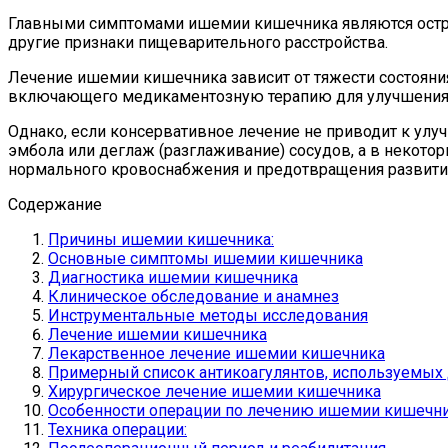
Главными симптомами ишемии кишечника являются острая 
другие признаки пищеварительного расстройства.
Лечение ишемии кишечника зависит от тяжести состояния
включающего медикаментозную терапию для улучшения к
Однако, если консервативное лечение не приводит к ул
эмбола или деглаж (разглаживание) сосудов, а в некото
нормального кровоснабжения и предотвращения развития
Содержание
Причины ишемии кишечника:
Основные симптомы ишемии кишечника
Диагностика ишемии кишечника
Клиническое обследование и анамнез
Инструментальные методы исследования
Лечение ишемии кишечника
Лекарственное лечение ишемии кишечника
Примерный список антикоагулянтов, используемых
Хирургическое лечение ишемии кишечника
Особенности операции по лечению ишемии кишечн
Техника операции: