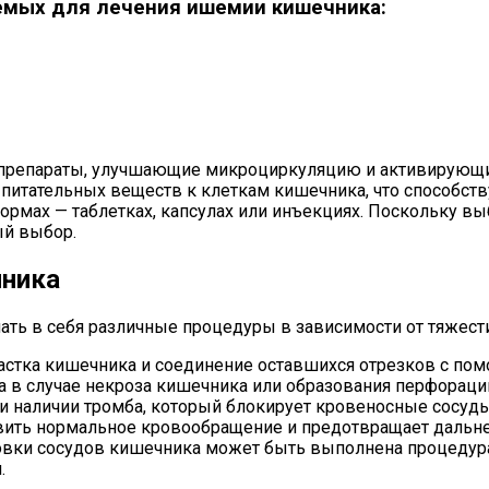
емых для лечения ишемии кишечника:
ть препараты, улучшающие микроциркуляцию и активирующ
 питательных веществ к клеткам кишечника, что способст
ормах — таблетках, капсулах или инъекциях. Поскольку вы
ый выбор.
чника
ть в себя различные процедуры в зависимости от тяжест
астка кишечника и соединение оставшихся отрезков с по
 в случае некроза кишечника или образования перфораци
и наличии тромба, который блокирует кровеносные сосу
новить нормальное кровообращение и предотвращает даль
ровки сосудов кишечника может быть выполнена процедура
.