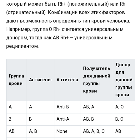
который может быть Rh+ (положительный) или Rh-
(отрицательный). Комбинации всех этих факторов
дают возможность определить тип крови человека.
Например, группа 0 Rh- считается универсальным
донором, тогда как AB Rh+ – универсальным
реципиентом.
Донор
Получатель
для
Группа
для данной
Антигены
Антитела
данной
крови
группы
группы
крови
крови
A
A
Anti-B
AB, A
A, O
B
B
Anti-A
AB, B
B, O
AB
A, B
None
AB, A, B, O
AB