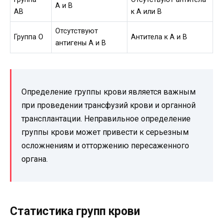
A и B
AB
к А или В
Отсутствуют
Группа O
Антитела к А и В
антигены A и B
Определение группы крови является важным
при проведении трансфузий крови и органной
трансплантации. Неправильное определение
группы крови может привести к серьезным
осложнениям и отторжению пересаженного
органа.
Статистика групп крови