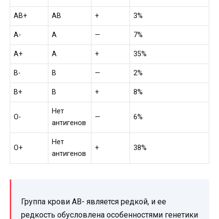
AB+
AB
+
3%
A-
A
—
7%
A+
A
+
35%
B-
B
—
2%
B+
B
+
8%
Нет
O-
—
6%
антигенов
Нет
O+
+
38%
антигенов
Группа крови AB- является редкой, и ее
редкость обусловлена особенностями генетики