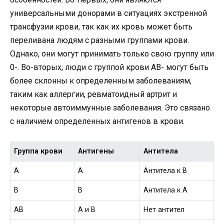
универсальными донорами в ситуациях экстренной
трансфузии крови, так как их кровь может быть
переливана людям с разными группами крови.
Однако, они могут принимать только свою группу или
0-. Во-вторых, люди с группой крови AB- могут быть
более склонны к определенным заболеваниям,
таким как аллергии, ревматоидный артрит и
некоторые автоиммунные заболевания. Это связано
с наличием определенных антигенов в крови.
Группа крови
Антигены
Антитела
A
A
Антитела к В
B
B
Антитела к А
AB
A и B
Нет антител