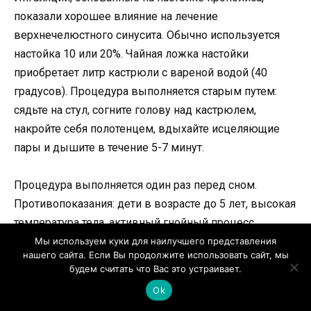
показали хорошее влияние на лечение
верхнечелюстного синусита. Обычно используется
настойка 10 или 20%. Чайная ложка настойки
приобретает литр кастрюли с вареной водой (40
градусов). Процедура выполняется старым путем:
сядьте на стул, согните голову над кастрюлем,
накройте себя полотенцем, вдыхайте исцеляющие
пары и дышите в течение 5-7 минут.
Процедура выполняется один раз перед сном.
Противопоказания: дети в возрасте до 5 лет, высокая
температура тела, активный гнойный процесс,
индивидуальная непереносимость. Продолжайте
Мы используем куки для наилучшего представления
нашего сайта. Если Вы продолжите использовать сайт, мы
курс лечения до нормализации температуры тела,
будем считать что Вас это устраивает.
дыхания через нос и прозрачный отток масляным
Ok
маслом.