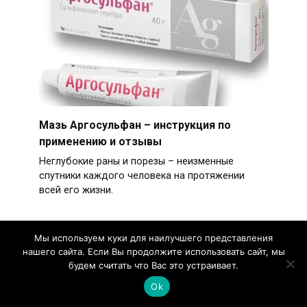
Мазь Аргосульфан – инструкция по
применению и отзывы
Неглубокие раны и порезы – неизменные
спутники каждого человека на протяжении
всей его жизни.
Мы используем куки для наилучшего представления
нашего сайта. Если Вы продолжите использовать сайт, мы
будем считать что Вас это устраивает.
Гепариновая мазь: лучшее средство от
синяков, ушибов и гематом
Ok
Механические травмы сложно себе