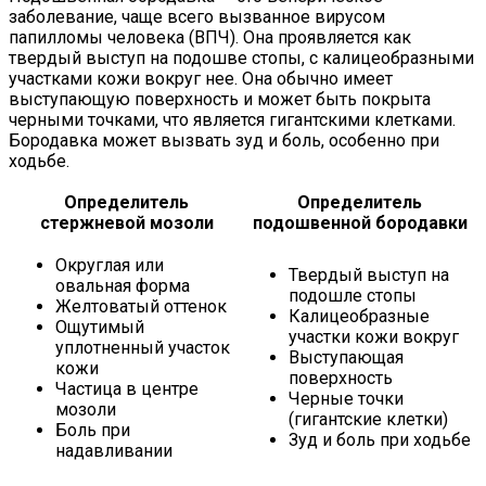
заболевание, чаще всего вызванное вирусом
папилломы человека (ВПЧ). Она проявляется как
твердый выступ на подошве стопы, с калицеобразными
участками кожи вокруг нее. Она обычно имеет
выступающую поверхность и может быть покрыта
черными точками, что является гигантскими клетками.
Бородавка может вызвать зуд и боль, особенно при
ходьбе.
Определитель
Определитель
стержневой мозоли
подошвенной бородавки
Округлая или
Твердый выступ на
овальная форма
подошле стопы
Желтоватый оттенок
Калицеобразные
Ощутимый
участки кожи вокруг
уплотненный участок
Выступающая
кожи
поверхность
Частица в центре
Черные точки
мозоли
(гигантские клетки)
Боль при
Зуд и боль при ходьбе
надавливании