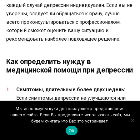
каждый случай депрессии индивидуален. Если вы не
уверены, следует ли обращаться к врачу, лучше
всего проконсультироваться с профессионалом,
который сможет оценить вашу ситуацию и
рекомендовать наиболее подходящее решение.
Как определить нужду в
медицинской помощи при депрессии
Симптомы, длительные более двух недель:
Если симптомы депрессии не улучшаются или
усиливаются в течение двух недель, это может
Мы используем куки для наилучшего представления
быть признаком прогрессирования психического
нашего сайта. Если Вы продолжите использовать сайт, мы
будем считать что Вас это устраивает.
состояния. В этом случае важно обратиться к
Ok
врачу или психологу для получения дальнейшей