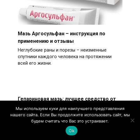
Мазь Аргосульфан – инструкция по
применению и отзывы
Неглубокие раны и порезы – неизменные
спутники каждого человека на протяжении
всей его жизни.
Гепариновая мазь: лучшее средство от
синяков, ушибов и гематом
Мы используем куки для наилучшего представления
нашего сайта. Если Вы продолжите использовать сайт, мы
Механические травмы сложно себе
будем считать что Вас это устраивает.
представить без синяков. В холодную пору
гематомы доставляют минимум
Ok