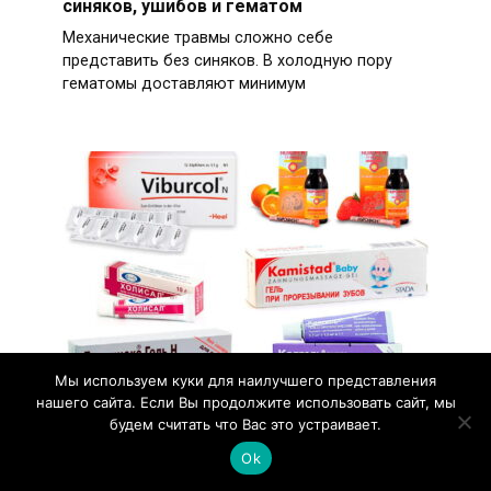
синяков, ушибов и гематом
Механические травмы сложно себе
представить без синяков. В холодную пору
гематомы доставляют минимум
Мы используем куки для наилучшего представления
нашего сайта. Если Вы продолжите использовать сайт, мы
Выбираем мазь для десен –
будем считать что Вас это устраивает.
эффективные средства для лечения
Ok
кровоточивости и воспаления