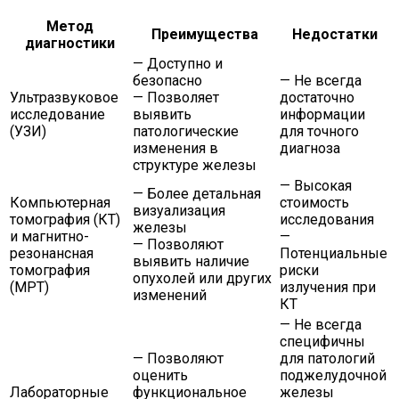
Метод
Преимущества
Недостатки
диагностики
— Доступно и
безопасно
— Не всегда
Ультразвуковое
— Позволяет
достаточно
исследование
выявить
информации
(УЗИ)
патологические
для точного
изменения в
диагноза
структуре железы
— Высокая
— Более детальная
Компьютерная
стоимость
визуализация
томография (КТ)
исследования
железы
и магнитно-
—
— Позволяют
резонансная
Потенциальные
выявить наличие
томография
риски
опухолей или других
(МРТ)
излучения при
изменений
КТ
— Не всегда
специфичны
— Позволяют
для патологий
оценить
поджелудочной
Лабораторные
функциональное
железы