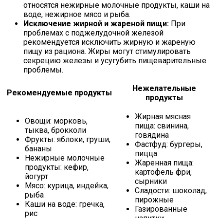
относятся нежирные молочные продукты, каши на
воде, нежирное мясо и рыба.
Исключение жирной и жареной пищи:
При
проблемах с поджелудочной железой
рекомендуется исключить жирную и жареную
пищу из рациона. Жиры могут стимулировать
секрецию железы и усугубить пищеварительные
проблемы.
Нежелательные
Рекомендуемые продукты
продукты
Жирная мясная
Овощи: морковь,
пища: свинина,
тыква, брокколи
говядина
Фрукты: яблоки, груши,
Фастфуд: бургеры,
бананы
пицца
Нежирные молочные
Жаренная пища:
продукты: кефир,
картофель фри,
йогурт
сырники
Мясо: курица, индейка,
Сладости: шоколад,
рыба
пирожные
Каши на воде: гречка,
Газированные
рис