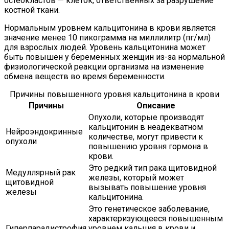
остеокластов — клеток, ответственных за разрушение
костной ткани.
Нормальным уровнем кальцитонина в крови является
значение менее 10 пикограмма на миллилитр (пг/мл)
для взрослых людей. Уровень кальцитонина может
быть повышен у беременных женщин из-за нормальной
физиологической реакции организма на изменение
обмена веществ во время беременности.
Причины повышенного уровня кальцитонина в крови
Причины
Описание
Опухоли, которые производят
кальцитонин в неадекватном
Нейроэндокринные
количестве, могут привести к
опухоли
повышению уровня гормона в
крови.
Это редкий тип рака щитовидной
Медуллярный рак
железы, который может
щитовидной
вызывать повышение уровня
железы
кальцитонина.
Это генетическое заболевание,
характеризующееся повышенным
Гиперпарадистрофия
уровнем кальция в крови и