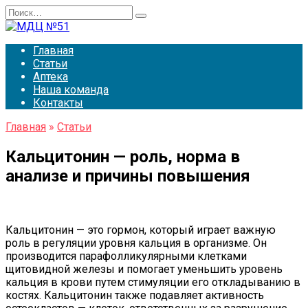
Перейти
Search
к
for:
содержанию
Главная
Статьи
Аптека
Наша команда
Контакты
Главная
»
Статьи
Кальцитонин — роль, норма в
анализе и причины повышения
Кальцитонин — это гормон, который играет важную
роль в регуляции уровня кальция в организме. Он
производится парафолликулярными клетками
щитовидной железы и помогает уменьшить уровень
кальция в крови путем стимуляции его откладыванию в
костях. Кальцитонин также подавляет активность