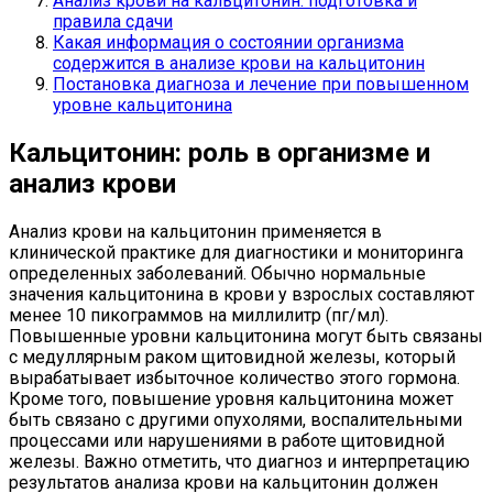
Анализ крови на кальцитонин: подготовка и
правила сдачи
Какая информация о состоянии организма
содержится в анализе крови на кальцитонин
Постановка диагноза и лечение при повышенном
уровне кальцитонина
Кальцитонин: роль в организме и
анализ крови
Анализ крови на кальцитонин применяется в
клинической практике для диагностики и мониторинга
определенных заболеваний. Обычно нормальные
значения кальцитонина в крови у взрослых составляют
менее 10 пикограммов на миллилитр (пг/мл).
Повышенные уровни кальцитонина могут быть связаны
с медуллярным раком щитовидной железы, который
вырабатывает избыточное количество этого гормона.
Кроме того, повышение уровня кальцитонина может
быть связано с другими опухолями, воспалительными
процессами или нарушениями в работе щитовидной
железы. Важно отметить, что диагноз и интерпретацию
результатов анализа крови на кальцитонин должен