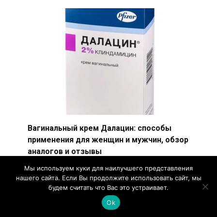
Вагинальный крем Далацин: способы
применения для женщин и мужчин, обзор
аналогов и отзывы
Вагинальный крем Далацин активно
Мы используем куки для наилучшего представления
используется в терапии гинекологических
нашего сайта. Если Вы продолжите использовать сайт, мы
заболеваний, спровоцированных
будем считать что Вас это устраивает.
Ok