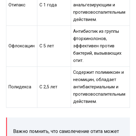
Отипакс
С 1 года
анальгезирующим и
противовоспалительным
действием.
Антибиотик из группы
фторхинолонов,
Офлоксацин
С 5 лет
эффективен против
бактерий, вызывающих
отит.
Содержит полимиксин и
неомицин, обладает
Полидекса
С 2,5 лет
антибактериальным и
противовоспалительным
действием.
Важно помнить, что самолечение отита может