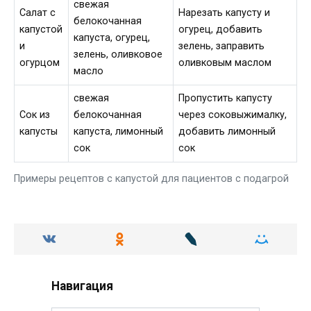
свежая
Салат с
Нарезать капусту и
белокочанная
капустой
огурец, добавить
капуста, огурец,
и
зелень, заправить
зелень, оливковое
огурцом
оливковым маслом
масло
свежая
Пропустить капусту
Сок из
белокочанная
через соковыжималку,
капусты
капуста, лимонный
добавить лимонный
сок
сок
Примеры рецептов с капустой для пациентов с подагрой
Навигация