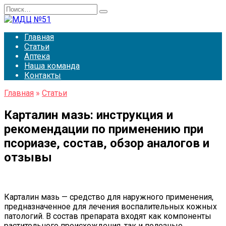
Перейти
Search
к
for:
содержанию
Главная
Статьи
Аптека
Наша команда
Контакты
Главная
»
Статьи
Карталин мазь: инструкция и
рекомендации по применению при
псориазе, состав, обзор аналогов и
отзывы
Карталин мазь — средство для наружного применения,
предназначенное для лечения воспалительных кожных
патологий. В состав препарата входят как компоненты
растительного происхождения, так и полезные