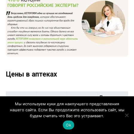
Цены в аптеках
Последняя
Аптека
Телефон
Адрес
Мы используем куки для наилучшего представления
цена
нашего сайта. Если Вы продолжите использовать сайт, мы
будем считать что Вас это устраивает.
Покровка
+7 (495)
ТРИКА
ул, 9с1,
114 руб.
Ok
445-50-40
Москва