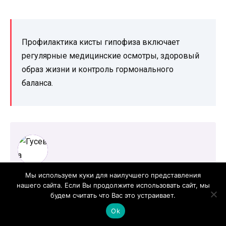
Профилактика кисты гипофиза включает
регулярные медицинские осмотры, здоровый
образ жизни и контроль гормонального
баланса.
Гусева Маргарита Михайловна
Мы используем куки для наилучшего представления
Эндокринолог, терапевт. Стаж 30 лет. Врач высшей
нашего сайта. Если Вы продолжите использовать сайт, мы
категории.
будем считать что Вас это устраивает.
Ok