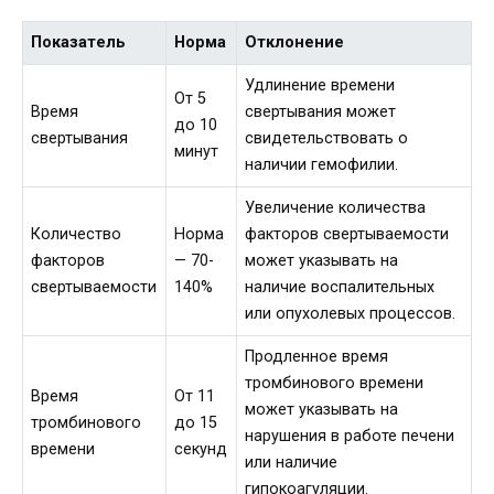
Показатель
Норма
Отклонение
Удлинение времени
От 5
Время
свертывания может
до 10
свертывания
свидетельствовать о
минут
наличии гемофилии.
Увеличение количества
Количество
Норма
факторов свертываемости
факторов
— 70-
может указывать на
свертываемости
140%
наличие воспалительных
или опухолевых процессов.
Продленное время
тромбинового времени
Время
От 11
может указывать на
тромбинового
до 15
нарушения в работе печени
времени
секунд
или наличие
гипокоагуляции.