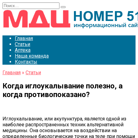
Перейти
Search
к
for:
содержанию
Главная
Статьи
Аптека
Наша команда
Контакты
Главная
»
Статьи
Когда иглоукалывание полезно, а
когда противопоказано?
Иглоукалывание, или акупунктура, является одной из
наиболее распространенных техник альтернативной
медицины. Она основывается на воздействии на
определенные биологические точки на теле при помощи