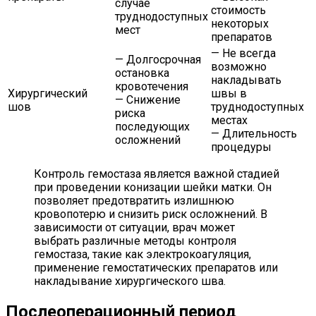
случае
стоимость
труднодоступных
некоторых
мест
препаратов
— Не всегда
— Долгосрочная
возможно
остановка
накладывать
кровотечения
Хирургический
швы в
— Снижение
шов
труднодоступных
риска
местах
последующих
— Длительность
осложнений
процедуры
Контроль гемостаза является важной стадией
при проведении конизации шейки матки. Он
позволяет предотвратить излишнюю
кровопотерю и снизить риск осложнений. В
зависимости от ситуации, врач может
выбрать различные методы контроля
гемостаза, такие как электрокоагуляция,
применение гемостатических препаратов или
накладывание хирургического шва.
Послеоперационный период