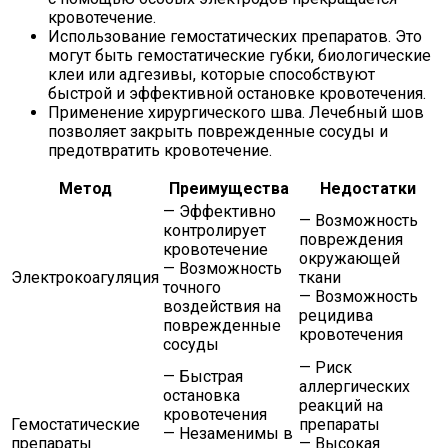
кровотечение.
Использование гемостатических препаратов. Это
могут быть гемостатические губки, биологические
клеи или адгезивы, которые способствуют
быстрой и эффективной остановке кровотечения.
Применение хирургического шва. Лечебный шов
позволяет закрыть поврежденные сосуды и
предотвратить кровотечение.
Метод
Преимущества
Недостатки
— Эффективно
— Возможность
контролирует
повреждения
кровотечение
окружающей
— Возможность
Электрокоагуляция
ткани
точного
— Возможность
воздействия на
рецидива
поврежденные
кровотечения
сосуды
— Риск
— Быстрая
аллергических
остановка
реакций на
кровотечения
Гемостатические
препараты
— Незаменимы в
препараты
— Высокая