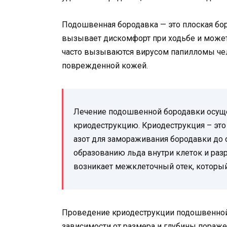
Подошвенная бородавка — это плоская бор
вызывает дискомфорт при ходьбе и может
часто вызываются вирусом папилломы чело
поврежденной кожей.
Лечение подошвенной бородавки осущ
криодеструкцию. Криодеструкция – это
азот для замораживания бородавки до 
образованию льда внутри клеток и ра
возникает межклеточный отек, которы
Проведение криодеструкции подошвенной 
зависимости от размера и глубины пораж