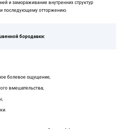
ней и замораживание внутренних структур
ю и последующему отторжению.
венной бородавки:
ное болевое ощущение;
кого вмешательства;
ы;
ки.