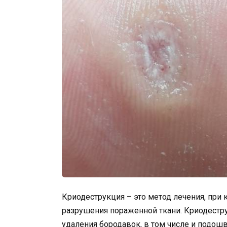
Криодеструкция – это метод лечения, при 
разрушения пораженной ткани. Криодестр
удаления бородавок, в том числе и подош