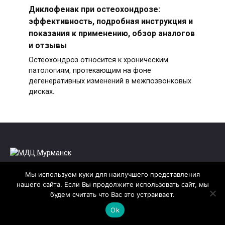
Диклофенак при остеохондрозе:
эффективность, подробная инструкция и
показания к применению, обзор аналогов
и отзывы
Остеохондроз относится к хроническим
патологиям, протекающим на фоне
дегенеративных изменений в межпозвонковых
дисках.
Этот сайт не имеет никакого отношения ни к
Мы используем куки для наилучшего представления
одной указанной на нем организации. Целью
нашего сайта. Если Вы продолжите использовать сайт, мы
данного интернет ресурса является
будем считать что Вас это устраивает.
информирование посетителей. Администрация
Ok
сайта не несёте ответственности за
достоверность размещенной информации, так