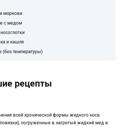
 и моркови
е с медом
 носоглотки
ка и кашля
 (без температуры)
шие рецепты
чения всей хронической формы жидкого носа.
повязки), погруженные в нагретый жидкий мед и