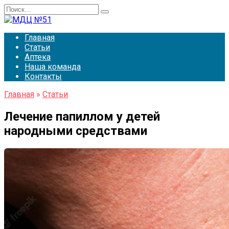
Перейти
Search
к
for:
содержанию
Главная
Статьи
Аптека
Наша команда
Контакты
Главная
»
Статьи
Лечение папиллом у детей
народными средствами