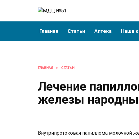
Перейти
к
содержанию
Главная
Статьи
Аптека
Наша к
ГЛАВНАЯ
»
СТАТЬИ
Лечение папилл
железы народны
Внутрипротоковая папиллома молочной жел