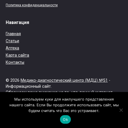
Политика конфиденциальности
Навигация
Главная
Статьи
Аптека
Карта сайта
Контакты
© 2026
Медико-диагностический центр (МДЦ) №51
-
Информационный сайт.
Обращаем ваше внимание на то, что данный интернет-
сайт носит исключительно информационный характер.
Мы используем куки для наилучшего представления
Не занимайтесь самолечением. При первых признаках
нашего сайта. Если Вы продолжите использовать сайт, мы
заболевания обратитесь к врачу.
будем считать что Вас это устраивает.
Все права защищены.
Ok