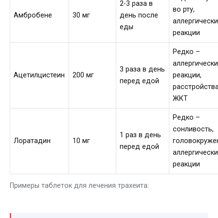
2-3 раза в
во рту,
Амбробене
30 мг
день после
аллергическ
еды
реакции
Редко –
аллергическ
3 раза в день
Ацетилцистеин
200 мг
реакции,
перед едой
расстройств
ЖКТ
Редко –
сонливость,
1 раз в день
Лоратадин
10 мг
головокруже
перед едой
аллергическ
реакции
Примеры таблеток для лечения трахеита: