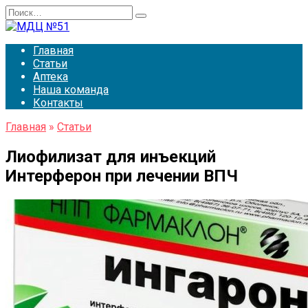
Перейти
Search
к
for:
содержанию
Главная
Статьи
Аптека
Наша команда
Контакты
Главная
»
Статьи
Лиофилизат для инъекций
Интерферон при лечении ВПЧ