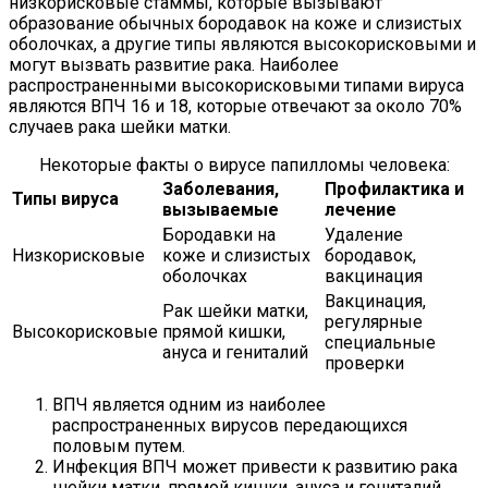
низкорисковые стаммы, которые вызывают
образование обычных бородавок на коже и слизистых
оболочках, а другие типы являются высокорисковыми и
могут вызвать развитие рака. Наиболее
распространенными высокорисковыми типами вируса
являются ВПЧ 16 и 18, которые отвечают за около 70%
случаев рака шейки матки.
Некоторые факты о вирусе папилломы человека:
Заболевания,
Профилактика и
Типы вируса
вызываемые
лечение
Бородавки на
Удаление
Низкорисковые
коже и слизистых
бородавок,
оболочках
вакцинация
Вакцинация,
Рак шейки матки,
регулярные
Высокорисковые
прямой кишки,
специальные
ануса и гениталий
проверки
ВПЧ является одним из наиболее
распространенных вирусов передающихся
половым путем.
Инфекция ВПЧ может привести к развитию рака
шейки матки, прямой кишки, ануса и гениталий.