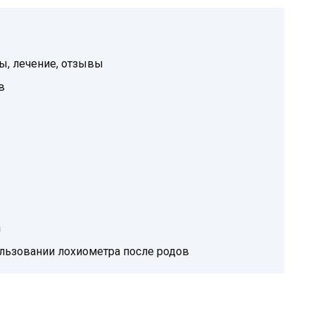
ы, лечение, отзывы
в
а
льзовании лохиометра после родов